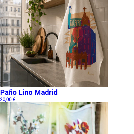
Paño Lino Madrid
20,00
€