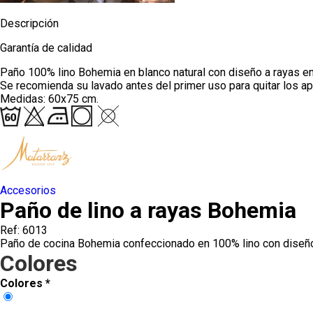
Descripción
Edredones
Garantía de calidad
Rellenos de almohada y cuadrantes
Paño 100% lino Bohemia en blanco natural con diseño a rayas en d
Protectores de colchón y sobrecolchones
Se recomienda su lavado antes del primer uso para quitar los ap
Medidas: 60x75 cm.
Ver todos los productos en Ropa de Cama
Accesorios
Paño de lino a rayas Bohemia
Ref: 6013
Paño de cocina Bohemia confeccionado en 100% lino con diseño a
Colores
Colores
*